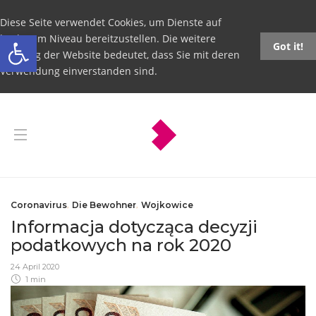
Diese Seite verwendet Cookies, um Dienste auf
Open toolbar
höchstem Niveau bereitzustellen. Die weitere
Got it!
Nutzung der Website bedeutet, dass Sie mit deren
Verwendung einverstanden sind.
Coronavirus
,
Die Bewohner
,
Wojkowice
Informacja dotycząca decyzji
podatkowych na rok 2020
24 April 2020
1 min