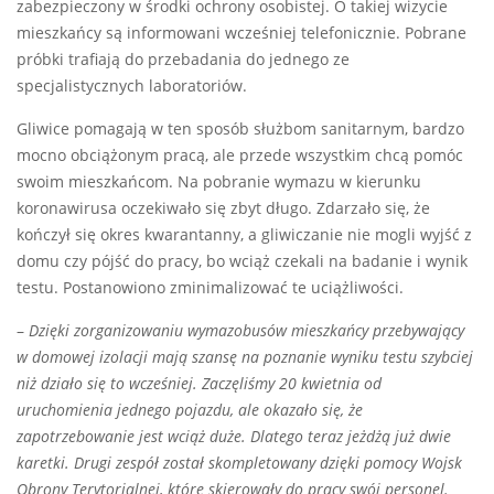
zabezpieczony w środki ochrony osobistej. O takiej wizycie
mieszkańcy są informowani wcześniej telefonicznie. Pobrane
próbki trafiają do przebadania do jednego ze
specjalistycznych laboratoriów.
Gliwice pomagają w ten sposób służbom sanitarnym, bardzo
mocno obciążonym pracą, ale przede wszystkim chcą pomóc
swoim mieszkańcom. Na pobranie wymazu w kierunku
koronawirusa oczekiwało się zbyt długo. Zdarzało się, że
kończył się okres kwarantanny, a gliwiczanie nie mogli wyjść z
domu czy pójść do pracy, bo wciąż czekali na badanie i wynik
testu. Postanowiono zminimalizować te uciążliwości.
–
Dzięki zorganizowaniu wymazobusów mieszkańcy przebywający
w domowej izolacji mają szansę na poznanie wyniku testu szybciej
niż działo się to wcześniej. Zaczęliśmy 20 kwietnia od
uruchomienia jednego pojazdu, ale okazało się, że
zapotrzebowanie jest wciąż duże. Dlatego teraz jeżdżą już dwie
karetki. Drugi zespół został skompletowany dzięki pomocy Wojsk
Obrony Terytorialnej, które skierowały do pracy swój personel.