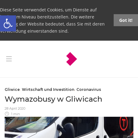
Diese Seite verwendet Cookies, um Dienste auf
Open toolbar
höchstem Niveau bereitzustellen. Die weitere
Got it!
Nutzung der Website bedeutet, dass Sie mit deren
Verwendung einverstanden sind.
Gliwice
,
Wirtschaft und Investition
,
Coronavirus
Wymazobusy w Gliwicach
28 April 2020
1 min