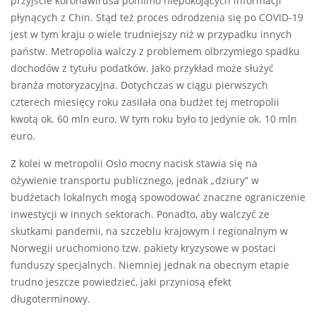
przyjście koronawirusa pomimo niepokojących informacji
płynących z Chin. Stąd też proces odrodzenia się po COVID-19
jest w tym kraju o wiele trudniejszy niż w przypadku innych
państw. Metropolia walczy z problemem olbrzymiego spadku
dochodów z tytułu podatków. Jako przykład może służyć
branża motoryzacyjna. Dotychczas w ciągu pierwszych
czterech miesięcy roku zasilała ona budżet tej metropolii
kwotą ok. 60 mln euro. W tym roku było to jedynie ok. 10 mln
euro.
Z kolei w metropolii Oslo mocny nacisk stawia się na
ożywienie transportu publicznego, jednak „dziury” w
budżetach lokalnych mogą spowodować znaczne ograniczenie
inwestycji w innych sektorach. Ponadto, aby walczyć ze
skutkami pandemii, na szczeblu krajowym i regionalnym w
Norwegii uruchomiono tzw. pakiety kryzysowe w postaci
funduszy specjalnych. Niemniej jednak na obecnym etapie
trudno jeszcze powiedzieć, jaki przyniosą efekt
długoterminowy.