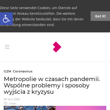
Diese Seite verwendet Cookies, um Dienste auf
Open toolbar
höchstem Niveau bereitzustellen. Die weitere
Got it!
Nutzung der Website bedeutet, dass Sie mit deren
Verwendung einverstanden sind.
GZM
,
Coronavirus
Metropolie w czasach pandemii.
Wspólne problemy i sposoby
wyjścia z kryzysu
30 Juni 2020
3 min