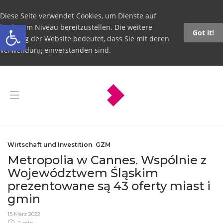
Diese Seite verwendet Cookies, um Dienste auf
Open toolbar
höchstem Niveau bereitzustellen. Die weitere
Got it!
Nutzung der Website bedeutet, dass Sie mit deren
Verwendung einverstanden sind.
Wirtschaft und Investition
,
GZM
Metropolia w Cannes. Wspólnie z
Województwem Śląskim
prezentowane są 43 oferty miast i
gmin
15 März 2022