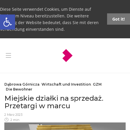
Diese Seite verwendet Cookies, um Dienste auf
Open toolbar
höchstem Niveau bereitzustellen. Die weitere
Got it!
Nutzung der Website bedeutet, dass Sie mit deren
Verwendung einverstanden sind.
Dąbrowa Górnicza
,
Wirtschaft und Investition
,
GZM
,
Die Bewohner
Miejskie działki na sprzedaż.
Przetargi w marcu
2 März 2023
2 min