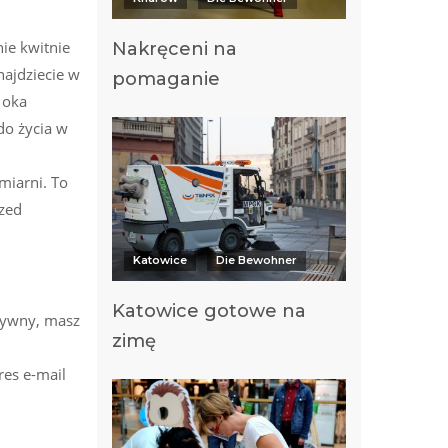
nie kwitnie
Nakręceni na
najdziecie w
pomaganie
 oka
do życia w
miarni. To
rzed
Katowice
Die Bewohner
Katowice gotowe na
atywny, masz
zimę
res e-mail