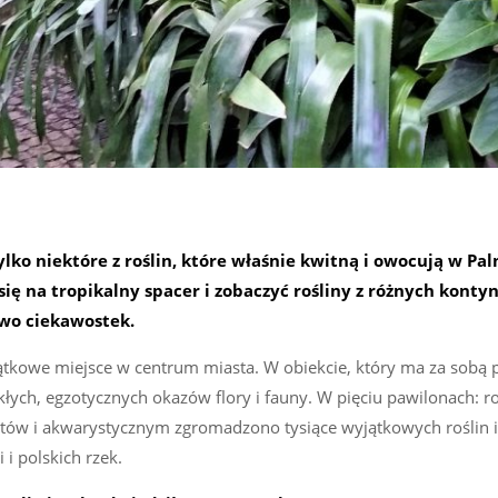
lko niektóre z roślin, które właśnie kwitną i owocują w Pal
 się na tropikalny spacer i zobaczyć rośliny z różnych konty
two ciekawostek.
ątkowe miejsce w centrum miasta. W obiekcie, który ma za sobą 
kłych, egzotycznych okazów flory i fauny. W pięciu pawilonach: ro
ntów i akwarystycznym zgromadzono tysiące wyjątkowych roślin i
 i polskich rzek.