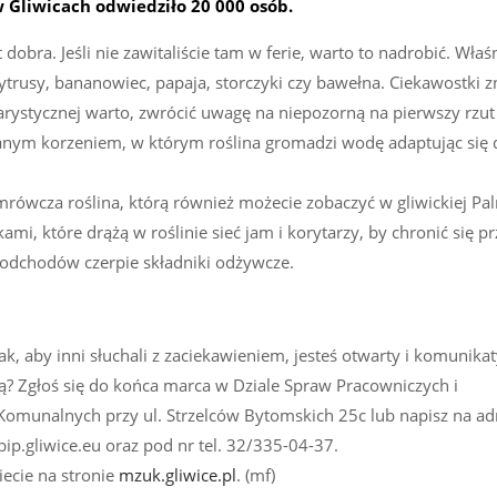
w Gliwicach odwiedziło 20 000 osób.
obra. Jeśli nie zawitaliście tam w ferie, warto to nadrobić. Właś
trusy, bananowiec, papaja, storczyki czy bawełna. Ciekawostki z
arystycznej warto, zwrócić uwagę na niepozorną na pierwszy rzut
nym korzeniem, w którym roślina gromadzi wodę adaptując się 
mrówcza roślina, którą również możecie zobaczyć w gliwickiej Pal
i, które drążą w roślinie sieć jam i korytarzy, by chronić się p
 odchodów czerpie składniki odżywcze.
tak, aby inni słuchali z zaciekawieniem, jesteś otwarty i komunik
ą? Zgłoś się do końca marca w Dziale Spraw Pracowniczych i
Komunalnych przy ul. Strzelców Bytomskich 25c lub napisz na ad
ip.gliwice.eu oraz pod nr tel. 32/335-04-37.
iecie na stronie
mzuk.gliwice.pl
. (mf)