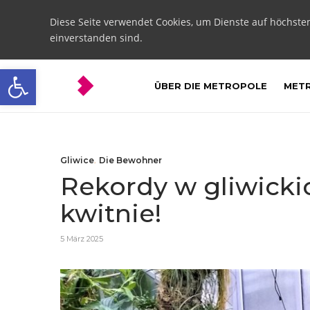
Diese Seite verwendet Cookies, um Dienste auf höchste
einverstanden sind.
Open toolbar
ÜBER DIE METROPOLE
METR
Gliwice
,
Die Bewohner
Rekordy w gliwicki
kwitnie!
5 März 2025