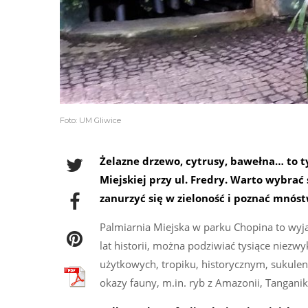
Foto: UM Gliwice
Żelazne drzewo, cytrusy, bawełna… to ty
Miejskiej przy ul. Fredry. Warto wybrać
zanurzyć się w zieloność i poznać mnós
Palmiarnia Miejska w parku Chopina to wyj
lat historii, można podziwiać tysiące niezwy
użytkowych, tropiku, historycznym, sukule
okazy fauny, m.in. ryb z Amazonii, Tanganiki