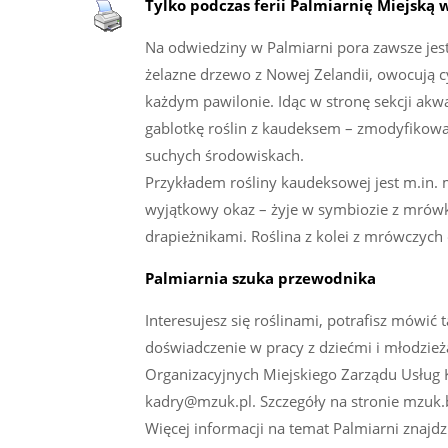
Tylko podczas ferii Palmiarnię Miejską 
Na odwiedziny w Palmiarni pora zawsze jest d
żelazne drzewo z Nowej Zelandii, owocują cy
każdym pawilonie. Idąc w stronę sekcji akw
gablotkę roślin z kaudeksem – zmodyfikowa
suchych środowiskach.
Przykładem rośliny kaudeksowej jest m.in. 
wyjątkowy okaz – żyje w symbiozie z mrówkam
drapieżnikami. Roślina z kolei z mrówczych
Palmiarnia szuka przewodnika
Interesujesz się roślinami, potrafisz mówić 
doświadczenie w pracy z dziećmi i młodzież
Organizacyjnych Miejskiego Zarządu Usług 
kadry@mzuk.pl. Szczegóły na stronie mzuk.b
Więcej informacji na temat Palmiarni znajdz