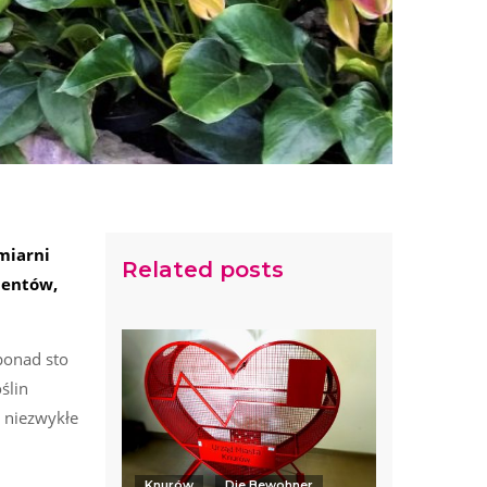
miarni
Related posts
nentów,
ponad sto
ślin
 niezwykłe
Knurów
Die Bewohner