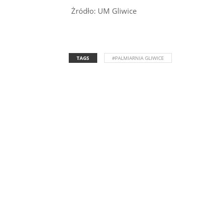
Żródło: UM Gliwice
TAGS
#PALMIARNIA GLIWICE