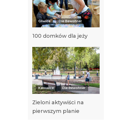
Gliwice
Die Bewohner
100 domków dla jeży
Katowice
Die Bewohner
Zieloni aktywiści na
pierwszym planie