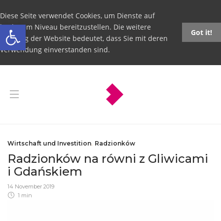
Diese Seite verwendet Cookies, um Dienste auf
Open toolbar
höchstem Niveau bereitzustellen. Die weitere
Got it!
Nutzung der Website bedeutet, dass Sie mit deren
Verwendung einverstanden sind.
Wirtschaft und Investition
,
Radzionków
Radzionków na równi z Gliwicami
i Gdańskiem
14 November 2019
1 min