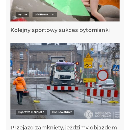
Bytom
Die Bewohner
Kolejny sportowy sukces bytomianki
Dąbrowa Górnicza
Die Bewohner
Przejazd zamknięty, jeździmy objazdem