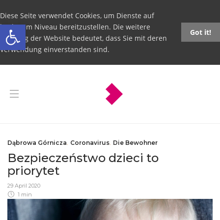
Diese Seite verwendet Cookies, um Dienste auf
Open toolbar
höchstem Niveau bereitzustellen. Die weitere
Got it!
Nutzung der Website bedeutet, dass Sie mit deren
Verwendung einverstanden sind.
Dąbrowa Górnicza
,
Coronavirus
,
Die Bewohner
Bezpieczeństwo dzieci to
priorytet
29 April 2020
1 min