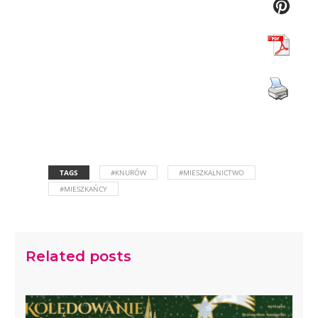
TAGS
#KNURÓW
#MIESZKALNICTWO
#MIESZKAŃCY
Related posts