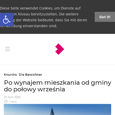
Diese Seite verwendet Cookies, um Dienste auf
Open toolbar
höchstem Niveau bereitzustellen. Die weitere
Got it!
Nutzung der Website bedeutet, dass Sie mit deren
Verwendung einverstanden sind.
Knurów
,
Die Bewohner
Po wynajem mieszkania od gminy
do połowy września
25 Juni 2020
1 min