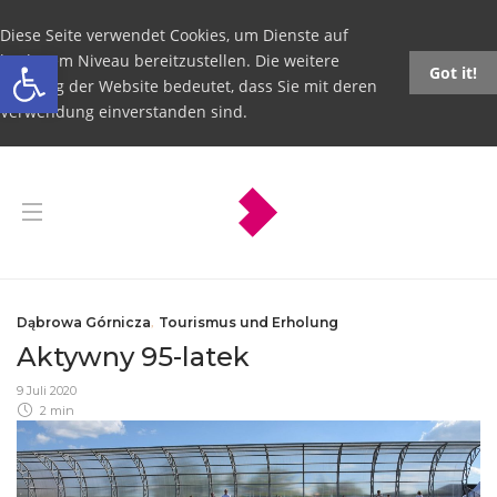
Diese Seite verwendet Cookies, um Dienste auf
Open toolbar
höchstem Niveau bereitzustellen. Die weitere
Got it!
Nutzung der Website bedeutet, dass Sie mit deren
Verwendung einverstanden sind.
Dąbrowa Górnicza
,
Tourismus und Erholung
Aktywny 95-latek
9 Juli 2020
2 min