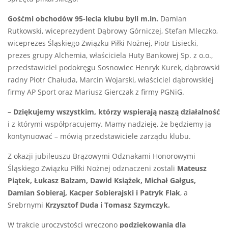
Gośćmi obchodów 95-lecia klubu byli m.in.
Damian
Rutkowski, wiceprezydent Dąbrowy Górniczej, Stefan Mleczko,
wiceprezes Śląskiego Związku Piłki Nożnej, Piotr Lisiecki,
prezes grupy Alchemia, właściciela Huty Bankowej Sp. z o.o.,
przedstawiciel podokręgu Sosnowiec Henryk Kurek, dąbrowski
radny Piotr Chałuda, Marcin Wojarski, właściciel dąbrowskiej
firmy AP Sport oraz Mariusz Gierczak z firmy PGNiG.
– Dziękujemy wszystkim, którzy wspierają naszą działalność
i z którymi współpracujemy. Mamy nadzieję, że będziemy ją
kontynuować – mówią przedstawiciele zarządu klubu.
Z okazji jubileuszu Brązowymi Odznakami Honorowymi
Śląskiego Związku Piłki Nożnej odznaczeni zostali
Mateusz
Piątek, Łukasz Balzam, Dawid Książek, Michał Gałgus,
Damian Sobieraj, Kacper Sobierajski i Patryk Flak
, a
Srebrnymi
Krzysztof Duda i Tomasz Szymczyk.
W trakcie uroczystości wręczono
podziękowania dla