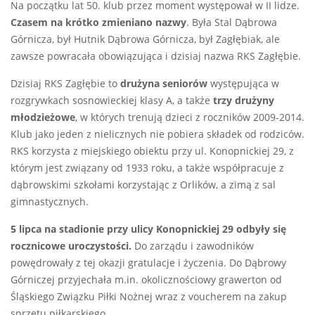
Na początku lat 50. klub przez moment występował w II lidze.
Czasem na krótko zmieniano nazwy
. Była Stal Dąbrowa
Górnicza, był Hutnik Dąbrowa Górnicza, był Zagłębiak, ale
zawsze powracała obowiązująca i dzisiaj nazwa RKS Zagłębie.
Dzisiaj RKS Zagłębie to
drużyna seniorów
występująca w
rozgrywkach sosnowieckiej klasy A, a także
trzy drużyny
młodzieżowe
, w których trenują dzieci z roczników 2009-2014.
Klub jako jeden z nielicznych nie pobiera składek od rodziców.
RKS korzysta z miejskiego obiektu przy ul. Konopnickiej 29, z
którym jest związany od 1933 roku, a także współpracuje z
dąbrowskimi szkołami korzystając z Orlików, a zimą z sal
gimnastycznych.
5 lipca na stadionie przy ulicy Konopnickiej 29 odbyły się
rocznicowe uroczystości.
Do zarządu i zawodników
powędrowały z tej okazji gratulacje i życzenia. Do Dąbrowy
Górniczej przyjechała m.in. okolicznościowy grawerton od
Śląskiego Związku Piłki Nożnej wraz z voucherem na zakup
sprzętu piłkarskiego.