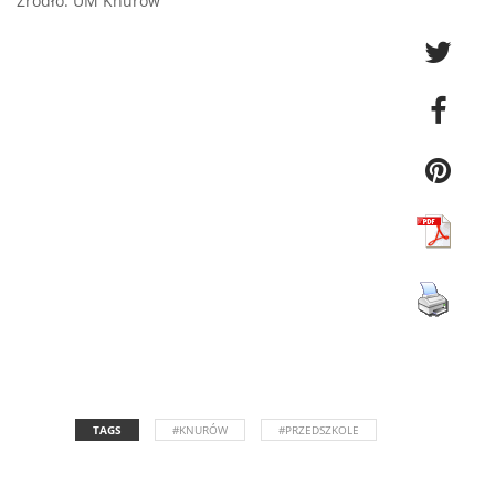
Źródło: UM Knurów
TAGS
#KNURÓW
#PRZEDSZKOLE