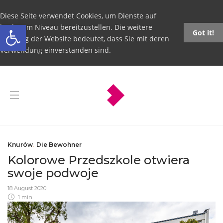
Diese Seite verwendet Cookies, um Dienste auf
Open toolbar
höchstem Niveau bereitzustellen. Die weitere
Got it!
Nutzung der Website bedeutet, dass Sie mit deren
Verwendung einverstanden sind.
Knurów
,
Die Bewohner
Kolorowe Przedszkole otwiera
swoje podwoje
18 August 2020
1 min