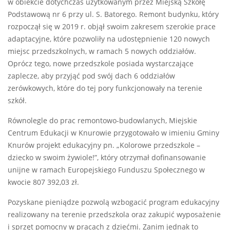
w obiekcie dotychczas użytkowanym przez Miejską Szkołę
Podstawową nr 6 przy ul. S. Batorego. Remont budynku, który
rozpoczął się w 2019 r. objął swoim zakresem szerokie prace
adaptacyjne, które pozwoliły na udostępnienie 120 nowych
miejsc przedszkolnych, w ramach 5 nowych oddziałów.
Oprócz tego, nowe przedszkole posiada wystarczające
zaplecze, aby przyjąć pod swój dach 6 oddziałów
zerówkowych, które do tej pory funkcjonowały na terenie
szkół.
Równolegle do prac remontowo-budowlanych, Miejskie
Centrum Edukacji w Knurowie przygotowało w imieniu Gminy
Knurów projekt edukacyjny pn. „Kolorowe przedszkole –
dziecko w swoim żywiole!”, który otrzymał dofinansowanie
unijne w ramach Europejskiego Funduszu Społecznego w
kwocie 807 392,03 zł.
Pozyskane pieniądze pozwolą wzbogacić program edukacyjny
realizowany na terenie przedszkola oraz zakupić wyposażenie
i sprzęt pomocny w pracach z dziećmi. Zanim jednak to