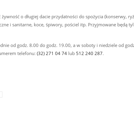
żywność o długiej dacie przydatności do spożycia (konserwy, ryż
czne i sanitarne, koce, śpiwory, pościel itp. Przyjmowane będą tyl
nie od godz. 8.00 do godz. 19.00, a w soboty i niedziele od god
numerem telefonu:
(32) 271 04 74
lub
512 240 287
.