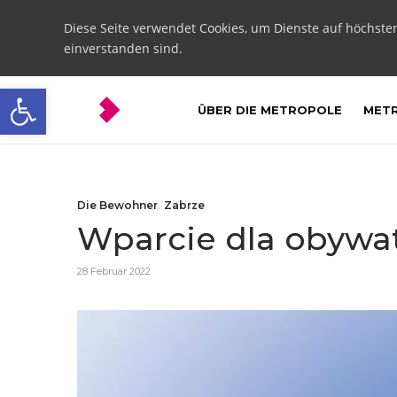
Diese Seite verwendet Cookies, um Dienste auf höchste
einverstanden sind.
Open toolbar
ÜBER DIE METROPOLE
METR
Die Bewohner
,
Zabrze
Wparcie dla obywat
28 Februar 2022