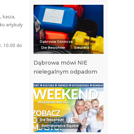
, kasza,
ko artykuły
Dąbrowa Górnicza
z. 10.00 do
Die Bewohner
Siewierz
Dąbrowa mówi NIE
nielegalnym odpadom
Die Bewohner
Siemianowice Śląskie