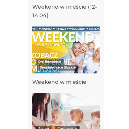
Weekend w mieście (12-
14.04)
Die Bewohner
Siemianowice Śląskie
Weekend w mieście
Bytom
Coronavirus