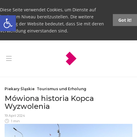
Diese Seite verwendet Cookies, um Dienste auf
Open toolbar
höchstem Niveau bereitzustellen. Die weitere
Got it!
Nutzung der Website bedeutet, dass Sie mit deren
Verwendung einverstanden sind.
Piekary Śląskie
,
Tourismus und Erholung
Mówiona historia Kopca
Wyzwolenia
19 April 2024
1 min