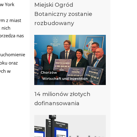
ew York
Miejski Ogród
Botaniczny zostanie
ym z miast
rozbudowany
 nich
przedza nas
ruchomienie
oku oraz
ych w
Chorzów
Wirtschaft und Investition
14 milionów złotych
dofinansowania