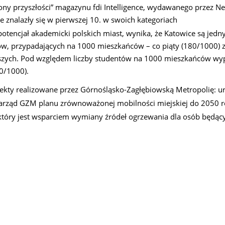
iony przyszłości” magazynu fdi Intelligence, wydawanego przez N
 znalazły się w pierwszej 10. w swoich kategoriach
otencjał akademicki polskich miast, wynika, że Katowice są jedn
tów, przypadających na 1000 mieszkańców – co piąty (180/1000) z
wyższych. Pod względem liczby studentów na 1000 mieszkańców wy
50/1000).
kty realizowane przez Górnośląsko-Zagłębiowską Metropolię: u
Zarząd GZM planu zrównoważonej mobilności miejskiej do 2050 r
óry jest wsparciem wymiany źródeł ogrzewania dla osób będąc