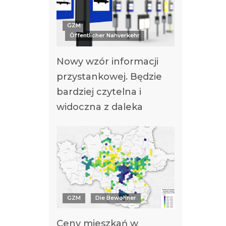
GZM
Öffentlicher Nahverkehr
Nowy wzór informacji
przystankowej. Będzie
bardziej czytelna i
widoczna z daleka
GZM
Die Bewohner
Ceny mieszkań w