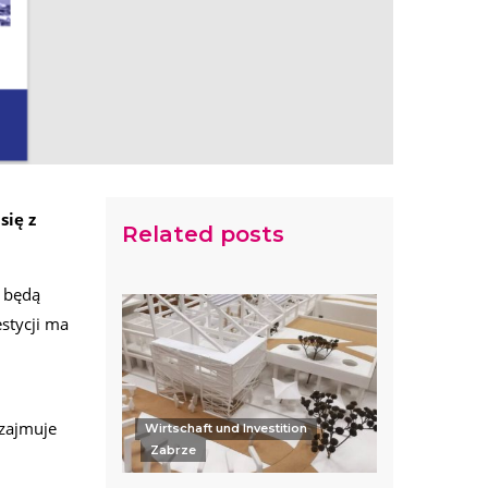
się z
Related posts
i będą
estycji ma
 zajmuje
Wirtschaft und Investition
Zabrze