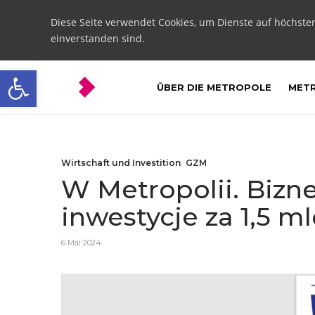
Diese Seite verwendet Cookies, um Dienste auf höchste
einverstanden sind.
Open toolbar
ÜBER DIE METROPOLE
METR
Wirtschaft und Investition
,
GZM
W Metropolii. Bizne
inwestycje za 1,5 ml
6 Mai 2024