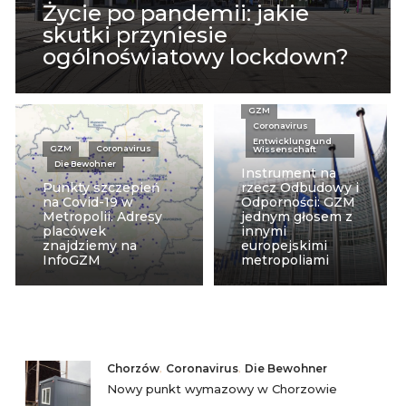
Życie po pandemii: jakie
skutki przyniesie
ogólnoświatowy lockdown?
GZM
Coronavirus
Entwicklung und
GZM
Coronavirus
Wissenschaft
Die Bewohner
Instrument na
Punkty szczepień
rzecz Odbudowy i
na Covid-19 w
Odporności: GZM
Metropolii. Adresy
jednym głosem z
placówek
innymi
znajdziemy na
europejskimi
InfoGZM
metropoliami
Chorzów
,
Coronavirus
,
Die Bewohner
Nowy punkt wymazowy w Chorzowie