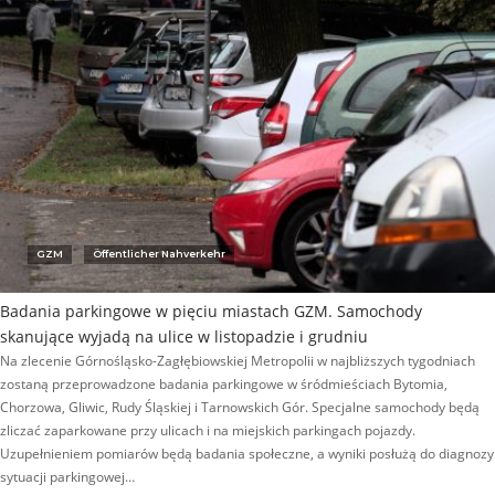
GZM
Öffentlicher Nahverkehr
Badania parkingowe w pięciu miastach GZM. Samochody
skanujące wyjadą na ulice w listopadzie i grudniu
Na zlecenie Górnośląsko-Zagłębiowskiej Metropolii w najbliższych tygodniach
zostaną przeprowadzone badania parkingowe w śródmieściach Bytomia,
Chorzowa, Gliwic, Rudy Śląskiej i Tarnowskich Gór. Specjalne samochody będą
zliczać zaparkowane przy ulicach i na miejskich parkingach pojazdy.
Uzupełnieniem pomiarów będą badania społeczne, a wyniki posłużą do diagnozy
sytuacji parkingowej…