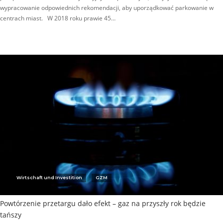
wypracowanie odpowiednich rekomendacji, aby uporządkować parkowanie w
centrach miast. W 2018 roku prawie 45…
Wirtschaft und Investition
GZM
Powtórzenie przetargu dało efekt – gaz na przyszły rok będzie
tańszy