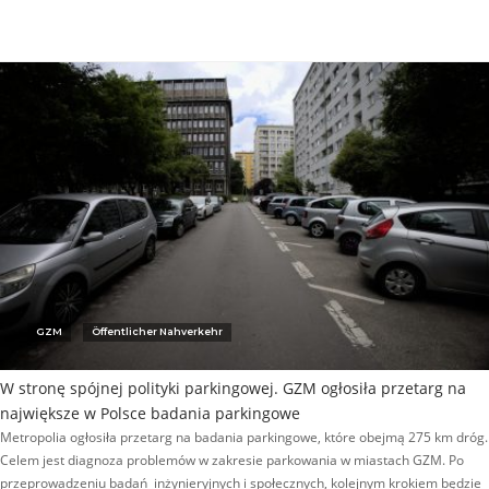
GZM
Öffentlicher Nahverkehr
W stronę spójnej polityki parkingowej. GZM ogłosiła przetarg na
największe w Polsce badania parkingowe
Metropolia ogłosiła przetarg na badania parkingowe, które obejmą 275 km dróg.
Celem jest diagnoza problemów w zakresie parkowania w miastach GZM. Po
przeprowadzeniu badań inżynieryjnych i społecznych, kolejnym krokiem będzie