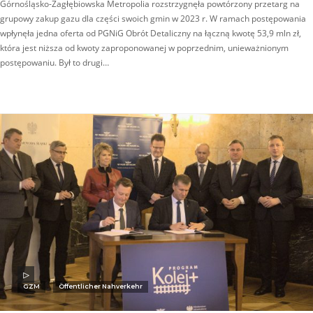
Górnośląsko-Zagłębiowska Metropolia rozstrzygnęła powtórzony przetarg na
grupowy zakup gazu dla części swoich gmin w 2023 r. W ramach postępowania
wpłynęła jedna oferta od PGNiG Obrót Detaliczny na łączną kwotę 53,9 mln zł,
która jest niższa od kwoty zaproponowanej w poprzednim, unieważnionym
postępowaniu. Był to drugi…
GZM
Öffentlicher Nahverkehr