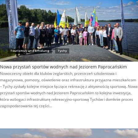
Tourismus und Erholung
Tychy
Nowa przystań sportów wodnych nad Jeziorem Paprocańskim
Nowoczesny obiekt dla klubów żeglarskich, przestrzeń szkoleniowa i
magazynowa, pomosty, oświetlenie oraz infrastruktura przyjazna mieszkańcom
– Tychy zyskały kolejne miejsce łączące rekreację z aktywnością sportową. Nowa
przystań sportów wodnych nad Jeziorem Paprocańskim to kolejna inwestycja,
która wzbogaci infrastrukturę rekreacyjno-sportową Tychów i domknie proces
zagospodarowania tej części…