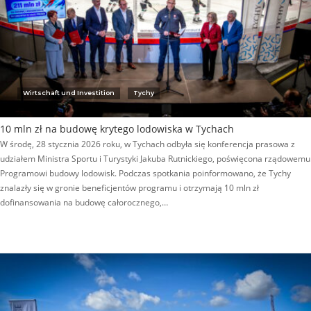
Wirtschaft und Investition
Tychy
10 mln zł na budowę krytego lodowiska w Tychach
W środę, 28 stycznia 2026 roku, w Tychach odbyła się konferencja prasowa z
udziałem Ministra Sportu i Turystyki Jakuba Rutnickiego, poświęcona rządowemu
Programowi budowy lodowisk. Podczas spotkania poinformowano, że Tychy
znalazły się w gronie beneficjentów programu i otrzymają 10 mln zł
dofinansowania na budowę całorocznego,…