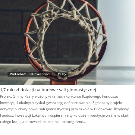
Wirtschaft und Investition
Psary
1,7 mln zł dotacji na budowę sali gimnastycznej
Projekt Gminy Psary złożony w ramach konkursu Rządowego Funduszu
Inwestycji Lokalnych zyskał gwarancję dofinansowania. Zgłaszany projekt
dotyczył budowy nowej sali gimnastycznej przy szkole w Gródkowie. Rządowy
Fundusz Inwestycji Lokalnych wspiera nie tylko duże inwestycje ważne w skali
całego kraju, ale również te lokalne – strategiczne…