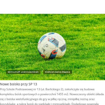
Wirtschaft und Investition
Siemianowice Śląskie
Nowe boisko przy SP 13
Przy Szkole Podstawowej nr 13 (ul. Barlickiego 2), zakończyła się budowa
kompleksu boisk sportowych o powierzchni 1455 m2. Nowoczesny obiekt składa
się z boiska wielofunkcyjnego do gry w piłkę ręczną, minipiłkę nożną oraz
koszykówkę, a także boisk do siatkówki i minisiatkówki. Dodatkowo powstała