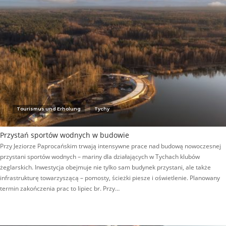
Tourismus und Erholung
Tychy
Przystań sportów wodnych w budowie
Przy Jeziorze Paprocańskim trwają intensywne prace nad budową nowoczesnej
przystani sportów wodnych – mariny dla działających w Tychach klubów
żeglarskich. Inwestycja obejmuje nie tylko sam budynek przystani, ale także
infrastrukturę towarzyszącą – pomosty, ścieżki piesze i oświetlenie. Planowany
termin zakończenia prac to lipiec br. Przy…